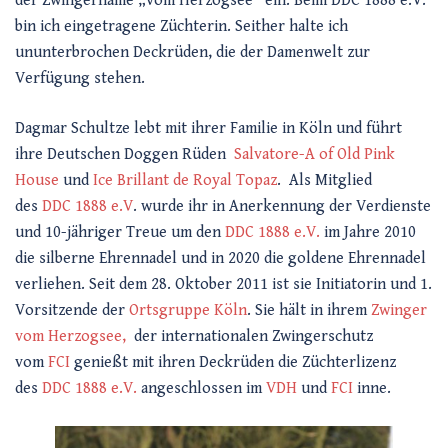
der Zwingername „vom Herzogsee“ ein. Beim DDC 1888 e.V.
bin ich eingetragene Züchterin. Seither halte ich
ununterbrochen Deckrüden, die der Damenwelt zur
Verfügung stehen.
Dagmar Schultze lebt mit ihrer Familie in Köln und führt
ihre Deutschen Doggen Rüden
Salvatore-A of Old Pink
House
und
Ice Brillant de Royal Topaz
. Als Mitglied
des
DDC 1888 e.V
. wurde ihr in Anerkennung der Verdienste
und 10-jähriger Treue um den
DDC 1888 e.V.
im Jahre 2010
die silberne Ehrennadel und in 2020 die goldene Ehrennadel
verliehen. Seit dem 28. Oktober 2011 ist sie Initiatorin und 1.
Vorsitzende der
Ortsgruppe Köln
. Sie hält in ihrem
Zwinger
vom Herzogsee,
der internationalen Zwingerschutz
vom
FCI
genießt mit ihren Deckrüden die Züchterlizenz
des
DDC 1888 e.V.
angeschlossen im
VDH
und
FCI
inne.